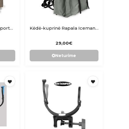
Kėdė - krepšys Rapala Sportsman's 30
Kėdė-kuprinė Rapala Iceman Chair Pack
29,00€
Neturime