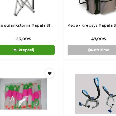
Kėdė sulankstoma Rapala Sherpa
23,00€
47,00€
Į krepšelį
Neturime