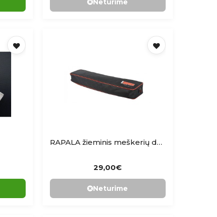
Neturime
RAPALA žieminis meškerių dėklas , Ice Combo Locker Bag 76 cm
29,00€
Neturime