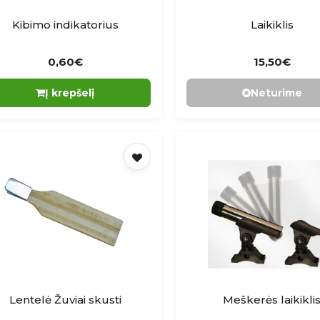
Kibimo indikatorius
Laikiklis
0,60€
15,50€
Į krepšelį
Neturime
Lentelė Žuviai skusti
Meškerės laikikli