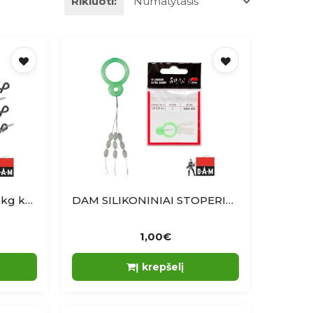
Rikiuoti:
DAM KnotlesConnect 15kg karabinas be mazgo
DAM SILIKONINIAI STOPERIAI 0.40-0.50mm 9pcs
1,00€
Į krepšelį