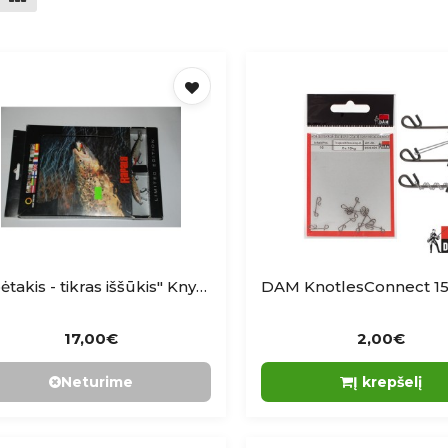
"Upėtakis - tikras iššūkis" Knyga LT1
17,00€
2,00€
Neturime
Į krepšelį