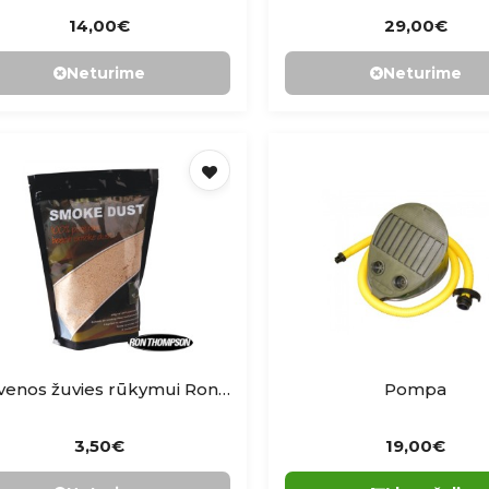
14,00€
29,00€
Neturime
Neturime
Pjuvenos žuvies rūkymui Ron Thomson
Pompa
3,50€
19,00€