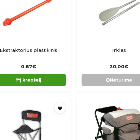
Ekstraktorius plastikinis
Irklas
0,87€
20,00€
Į krepšelį
Neturime