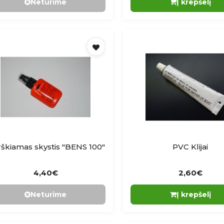
Neturime
Į krepšelį
škiamas skystis "BENS 100"
PVC Klijai
4,40€
2,60€
Neturime
Į krepšelį