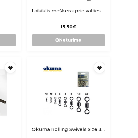
Laikiklis meškerai prie valties prisukamas RON THOMSON
15,50€
Neturime
s
Okuma Rolling Swivels Size 3/0 100kg 10pcs