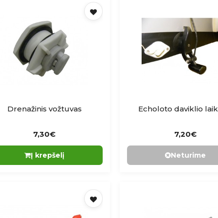
Drenažinis vožtuvas
Echoloto daviklio laik
7,30€
7,20€
Į krepšelį
Neturime