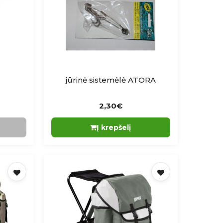
jūrinė sistemėlė ATORA
2,30€
Į krepšelį