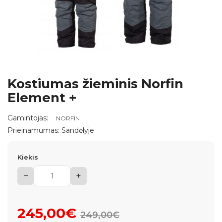
Kostiumas žieminis Norfin
Element +
Gamintojas:
NORFIN
Prieinamumas: Sandėlyje
Kiekis
−
+
245,00€
249,00€