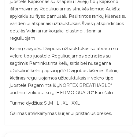
juostele Kapišonas su snapeliu Dviejų tipų kapišono
išformavimas Reguliuojamas striukės liemuo Aukšta
apykaklė su flyso pamušalu Pašiltintos rankų kišenės su
vandeniui atspariais užtrauktukais Šviesą atspindinčios
detalės Vidiniai rankogaliai elastingi, išoriniai –
reguliuojam
Kelnių savybės: Dvipusis užtrauktukas su atvartu su
velcro tipo juostele Reguliuojamos petnešos su
sagtimis Paminkštinta kelių sritis bei nusegama
užpkalinė kelnių apsaugėlė Dvigubos kišenės Kelnių
klešnės reguliuojamos užtrauktukais ir velcro tipo
juostele Pagaminta iš „NORTEX BREATHABLE“
audinio Izoliuota su „THERMO GUARD“ kamšalu
Turime dydžius: S ,M , L , XL , XXL
Galimas atsiskaitymas kurjeriui pristačius prekes.