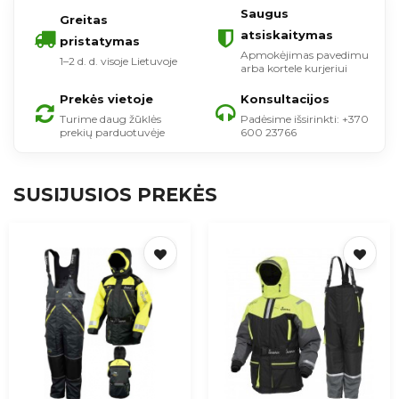
Saugus
Greitas
atsiskaitymas
pristatymas
Apmokėjimas pavedimu
1–2 d. d. visoje Lietuvoje
arba kortele kurjeriui
Prekės vietoje
Konsultacijos
Turime daug žūklės
Padėsime išsirinkti: +370
prekių parduotuvėje
600 23766
SUSIJUSIOS PREKĖS