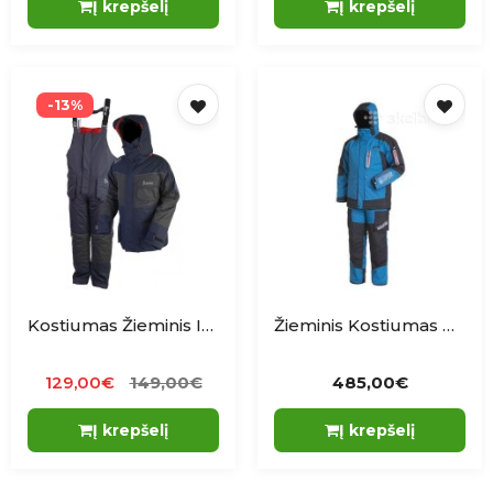
Į krepšelį
Į krepšelį
-13%
Kostiumas Žieminis Imax Arx-20 Ice Thermo
Žieminis Kostiumas Norfin Tornado
129,00€
149,00€
485,00€
Į krepšelį
Į krepšelį