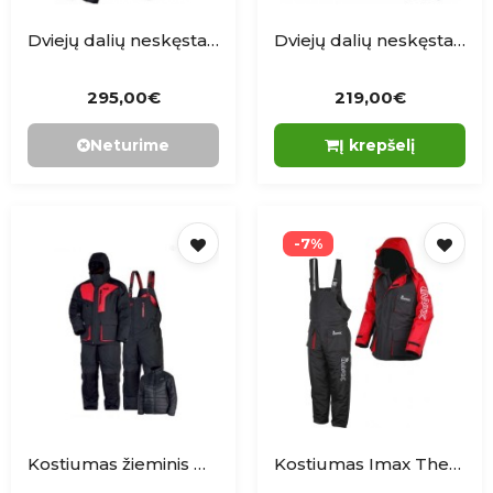
Dviejų dalių neskęstantis kostiumas Imax Atlantic Race
Dviejų dalių neskęstantis kostiumas Imax Seawave
295,00€
219,00€
Neturime
Į krepšelį
-7%
Kostiumas žieminis Norfin EXTREME 5
Kostiumas Imax Thermo Suit