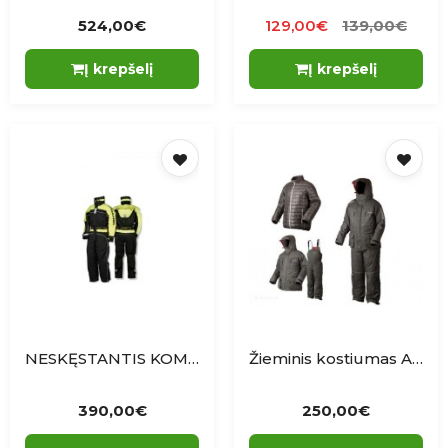
524,00€
129,00€
139,00€
Į krepšelį
Į krepšelį
NESKĘSTANTIS KOMBINEZONAS MULLION X5000 L-XXL
Žieminis kostiumas Arx-40 Thermo Suit
390,00€
250,00€