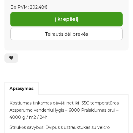
Be PVM: 202,48€
Į krepšelį
Teirautis dėl prekės
Aprašymas
Kostiumas tinkamas dėvėti net iki -35C temperatūros.
Atsparumo vandeniui lygis – 6000 Pralaidumas orui –
4000 g / m2 / 24h
Striukės savybės: Dvipusis užtrauktukas su velcro